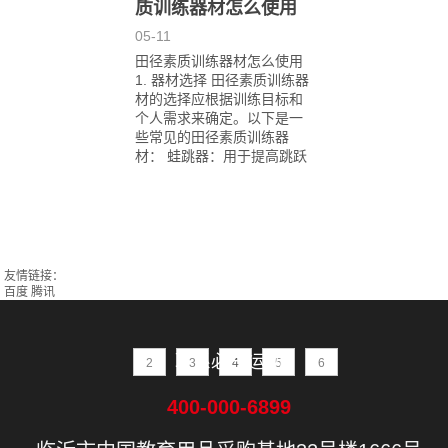
质训练器材怎么使用
05-11
田径素质训练器材怎么使用
1. 器材选择 田径素质训练器
材的选择应根据训练目标和
个人需求来确定。以下是一
些常见的田径素质训练器
材： 蛙跳器：用于提高跳跃
友情链接：
百度
腾讯
联系必一运动
2
3
4
5
6
400-000-6899