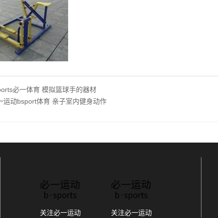
sports必一体育 模拟篮球手的器材
一运动bsport体育 亲子室内健身动作
关注必一运动
关注必一运动