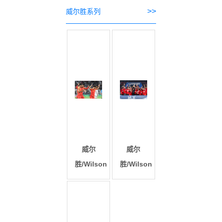
>>
威尔胜系列
威尔
威尔
胜/Wilson
胜/Wilson