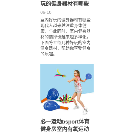
玩的健身器材有哪些
06-10
室内好玩的健身器材有哪些
现代人越来越注重身体健
康，与此同时，室内健身器
材的选择也越来越多样化。
下面将介绍几种好玩的室内
健身器材，帮助你享受健身
的乐趣。
必一运动bsport体育
健身房室内有氧运动