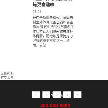
炼更富趣味
05-26
开启全新健身模式：家庭自
制室外体育设备让锻炼更富
趣味 现代生活的快节奏和工
作压力让人们越来越关注身
体健康。而锻炼是保持身心
健康的重要方式之一。然
而，去健
友情链接：
百度
腾讯
联系必一运动
1
2
3
4
5
400-000-6899